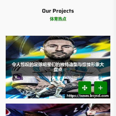
Our Projects
体育热点