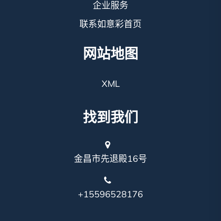
企业服务
联系如意彩首页
网站地图
XML
找到我们
金昌市先退殿16号
+15596528176