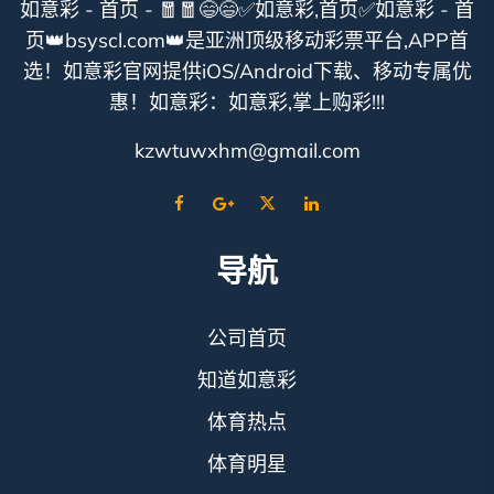
如意彩 - 首页 - 🧧🧧😄😄✅如意彩,首页✅如意彩 - 首
页👑bsyscl.com👑是亚洲顶级移动彩票平台,APP首
选！如意彩官网提供iOS/Android下载、移动专属优
惠！如意彩：如意彩,掌上购彩!!!
kzwtuwxhm@gmail.com
导航
公司首页
知道如意彩
体育热点
体育明星